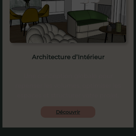
Architecture d’Intérieur
Une conception globale pour
repenser les volumes, optimiser les
espaces et structurer votre projet.
Découvrir