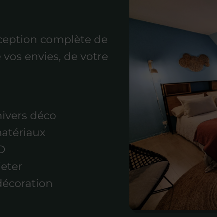
ception complète de
 vos envies, de votre
ivers déco
matériaux
D
jeter
décoration