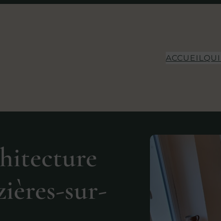
ACCUEIL
QUI
chitecture
zières-sur-